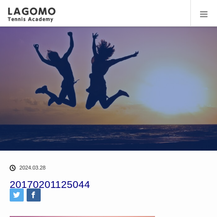
2024.03.28
20170201125044