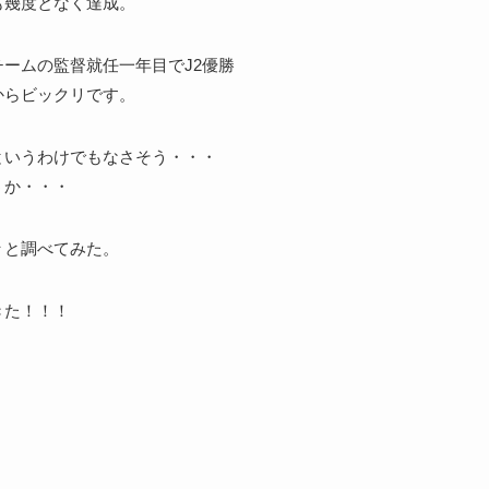
も幾度となく達成。
ームの監督就任一年目でJ2優勝
からビックリです。
というわけでもなさそう・・・
うか・・・
々と調べてみた。
きた！！！