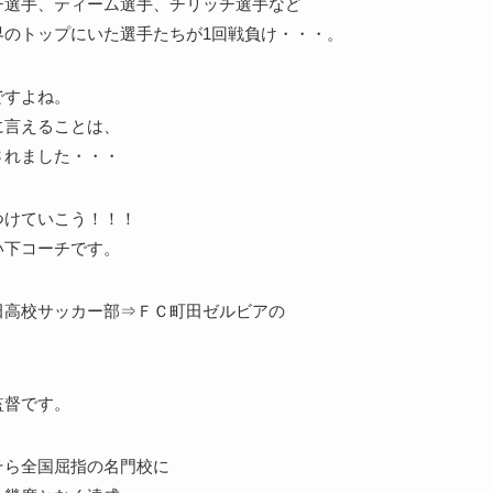
チ選手、ティーム選手、チリッチ選手など
界のトップにいた選手たちが1回戦負け・・・。
ですよね。
に言えることは、
されました・・・
つけていこう！！！
い下コーチです。
田高校サッカー部⇒ＦＣ町田ゼルビアの
監督です。
そら全国屈指の名門校に