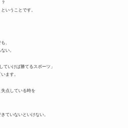
！？
！ということです。
？
でも、
もない。
返していけば勝てるスポーツ」
ています。
と失点している時を
できていないといけない。