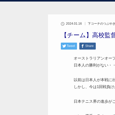
2024.01.16
下コーチのつぶや
【チーム】高校監
Tweet
Share
オーストラリアンオープ
日本人の勝利がない・
以前は日本人が本戦に
しかし、今は1回戦負
日本テニス界の進歩が