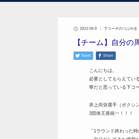
2022.06.9
下コーチのつぶやき
【チーム】自分の
Tweet
Share
こんにちは。
必要としてもらえてい
華だと思っている下コ
井上尚弥選手（ボクシ
3団体王座統一！！！
「1ラウンド終わった