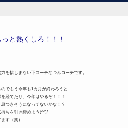
き
もっと熱くしろ！！！
協力を惜しまない下コーチなつみコーチです。
ものでもう今年も1カ月が終わろうと
標を経てたり、今年はやるぞ！！！
一息つきそうになってないかな！？
ちを引き締めよう(^^)/
てます（笑）